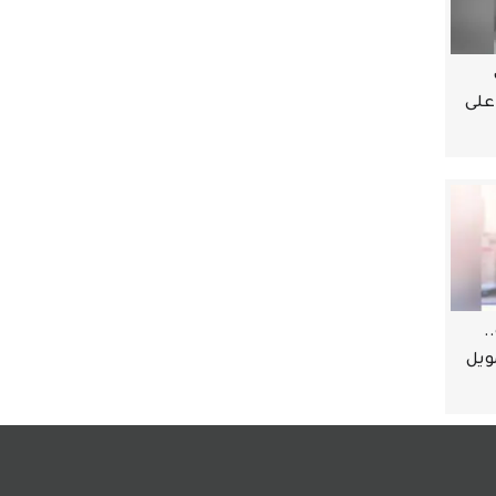
على
ه..
ويل