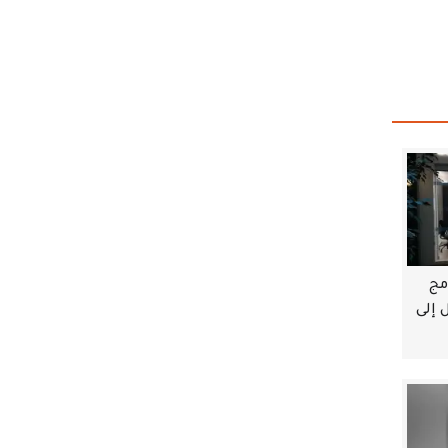
مج
 إلى