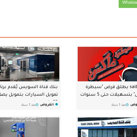
بنك saib يطلق قرض "سيطرة
بنك قناة السويس يٌقدم برنا
بتسهيلات حتى 5 سنوات
تمويل السيارات بتمويل يصل
10 مليون جنيه
وض
القروض
منذ 1 سنة
منذ 1 سنة