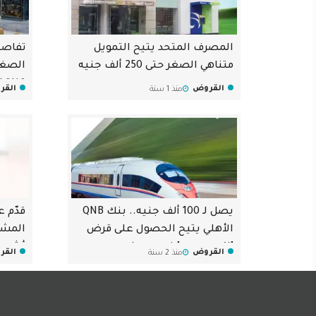
المصرف المتحد يتيح التمويل
تفاصي
متناهي الصغر حتى 250 ألف جنيه
الصغي
قناة 
القروض
القر
منذ 1 سنة
يصل لـ 100 ألف جنيه.. بنك QNB
قدّم 
الأهلي يتيح الحصول على قرض
"إكسبريس" في يوم واحد
أشهر
القروض
القر
منذ 2 سنة