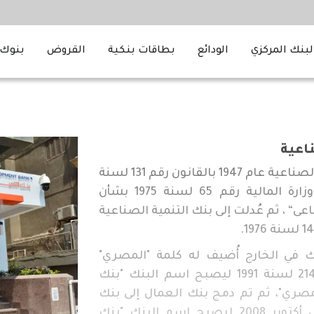
لبنك المركزي
الودائع
بطاقات بنكية
القروض
بنوك 
اعية
تأسّس بنك التنمية الصناعية عام 1947 بالقانون رقم 131 لسنة
1947، ثم صدر قرار وزارة المالية رقم 65 لسنة 1975 بشأن
“ ، ثم عُدلت إلى بنك التنمية الصناعية
 في الخارج أُضيف له كلمة "المصري"
بموجب قانون رقم 214 لسنة 1991 ليصبح اسم البنك "بنك
مصري"، ثم تم دمج بنك العمال إلى بنك
التنمية الصناعية فى أكتوبر 2008 ليصبح اسم البنك "بنك