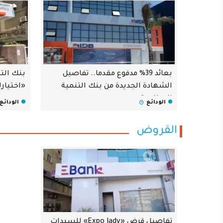
بعائد 39% مدفوع مقدما.. تفاصيل
بنك الت
بنك التنمية الصناعية
الشهادة الجديدة من بنك التنمية
«اختيارك»
الصناعية
الودائع
الودائع
منتجات وخدمات بنك
القروض
من المنتجات والخ
والمؤسسات والشركات
يقدّم البنك خدماته
والتنموية بجانب الأو
العملات الأجنبية الل
تفاصيل قرض «Expo lady» للسيدات