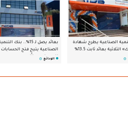
نمية الصناعية يطرح شهادة
بعائد يصل لـ 15%.. بنك التنمي
 الثلاثية بعائد ثابت 13.5%
الصناعية يتيح فتح الحسابات
للسيدات مجانًا
الودائع
 التنمية الصناعية
يعمل بنك التنمية الصناعية IDB على تقديم مجموعة متميزة
دمات البنكية لعملائه من الأفراد
 بمختلف أنواعها وبرؤية مُتخصّصة.
 لعملائه في كافة الأنشطة الاقتصادية
عية الادخارية المتعددة المزايا وتوفير
ازمة لاستيراد الخامات والآلات والمعدات.