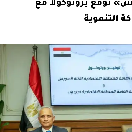
س» توقع بروتوكولا مع
ة التنموية