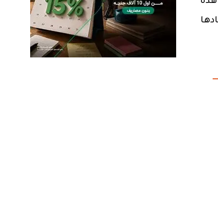
هذه
دها