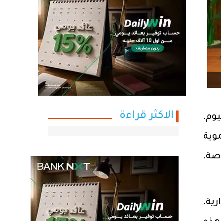
الاكثر قراءة
وم،
وية
اصة،
ية،