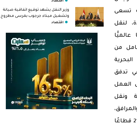
اقتصاد
وزير النقل يشهد توقيع اتفاقية صيانة
ة تسعى
وتشغيل ميناء جرجوب بمرسى مطروح
، لنقل
اقتصاد
الميًّا
امل من
البحرية
في تدفق
 العمل
ة ونقل
المرافق،
واستهداف استثمارات متنوعة تشمل 21 قطاعًا