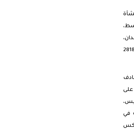
شأة
متوسط،
جمالية للمنطقة نحو 402 ألف فدان،
 إلى 4 مساحات رئيسية: الأولى تبلغ 80.6 ألف فدان، والثانية 295 ألف فدان، والثالثة 2818
ادف
على
يس،
 في
عكس