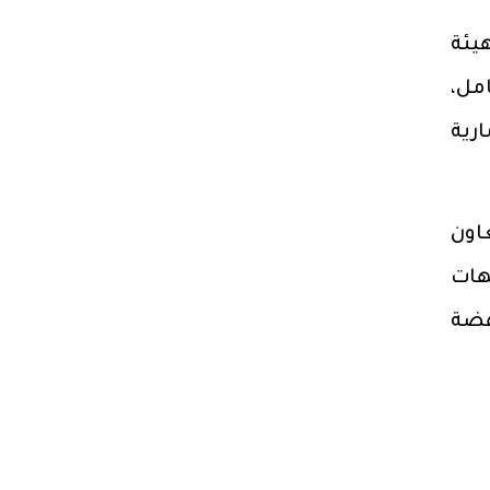
هيئة
مل،
رية
اون
هات
هضة