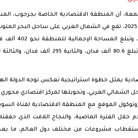
معة، أن المنطقة الاقتصادية الخاصة بجرجوب، المن
بموجب القرار الجمهوري رقم 497 لسنة 2025، تقع في الشمال الغربي على ساحل البحر ال
على بعد نحو 70 كم من مدينة مطروح، وتبلغ المساحة الإ
تنقسم
تصادية يمثل خطوة استراتيجية تعكس توجه الدولة اله
حل الشمالي الغربي، وتحويلها لمركز اقتصادي محوري 
روتوكول الموقع مع المنطقة الاقتصادية لقناة السو
 خلال الفترة الماضية، والنجاح اللافت الذي حققته
 واستقطاب مشروعات من مختلف دول العالم، ما ي