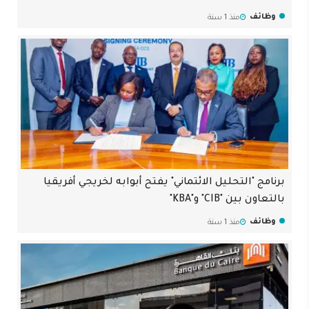
وظائف
منذ 1 سنة
برنامج "التحليل الائتماني" يفتح أبوابه لخريجي أفريقيا
بالتعاون بين "CIB" و"KBA"
وظائف
منذ 1 سنة