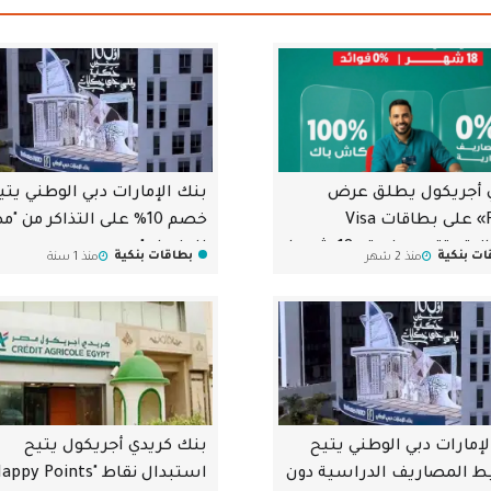
 أجريكول يطلق عرض
بنك الإمارات دبي الوطني يتي
«Flexi» على بطاقات Visa
خصم 10% على التذاكر من "
الائتمانية بتقسيط حتى 18 شهرا
للطيران"
ات بنكية
بطاقات بنكية
منذ 2 شهر
منذ 1 سنة
وائد
إمارات دبي الوطني يتيح
بنك كريدي أجريكول يتيح
 المصاريف الدراسية دون