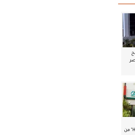
ح
مصر
استبدال نقاط "Happy Points" من