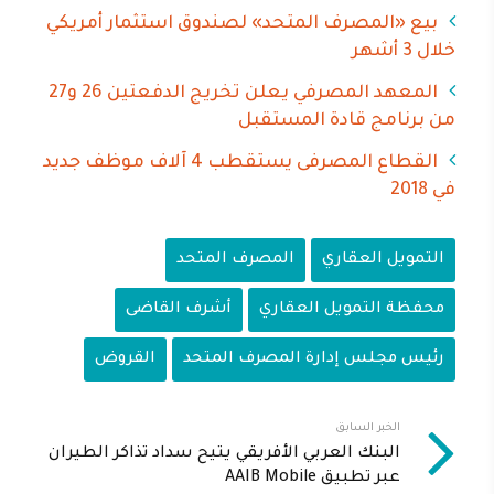
بيع «المصرف المتحد» لصندوق استثمار أمريكي
خلال 3 أشهر
المعهد المصرفي يعلن تخريج الدفعتين 26 و27
من برنامج قادة المستقبل
القطاع المصرفى يستقطب 4 آلاف موظف جديد
في 2018
التمويل العقاري
المصرف المتحد
محفظة التمويل العقاري
أشرف القاضى
رئيس مجلس إدارة المصرف المتحد
القروض
الخبر السابق
البنك العربي الأفريقي يتيح سداد تذاكر الطيران
عبر تطبيق AAIB Mobile