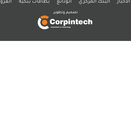
لأخبار
البنك المركزي
الودائع
بطاقات بنكية
القر
تصميم وتطوير