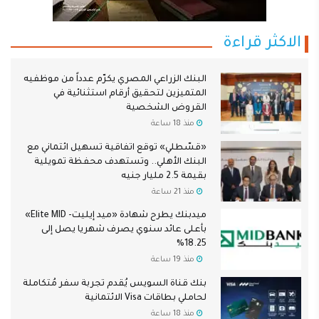
الاكثر قراءة
البنك الزراعي المصري يكرّم عدداً من موظفيه
المتميزين لتحقيق أرقام استثنائية في
القروض الشخصية
منذ 18 ساعة
«قسّطلي» توقع اتفاقية تسهيل ائتماني مع
البنك الأهلي.. وتستهدف محفظة تمويلية
بقيمة 2.5 مليار جنيه
منذ 21 ساعة
ميدبنك يطرح شهادة «ميد إيليت- Elite MID»
بأعلى عائد سنوي يصرف شهريا يصل إلى
18.25%
منذ 19 ساعة
بنك قناة السويس يُقدم تجربة سفر مُتكاملة
لحاملي بطاقات Visa الائتمانية
منذ 18 ساعة