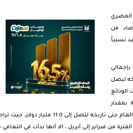
د المصري
صاد من
 نسبياً
 بإجمالي
ريخه ليصل
دت الودائع
 بمقدار
أقل بإجمالي 647 مليون دولار منذ بداية العام حتى تاريخه لتصل إلى 11.0 مليار دو
2.90 مليار دولار في الفترة من فبراير إلى أبريل ، الا أنها بدأت في التعافي