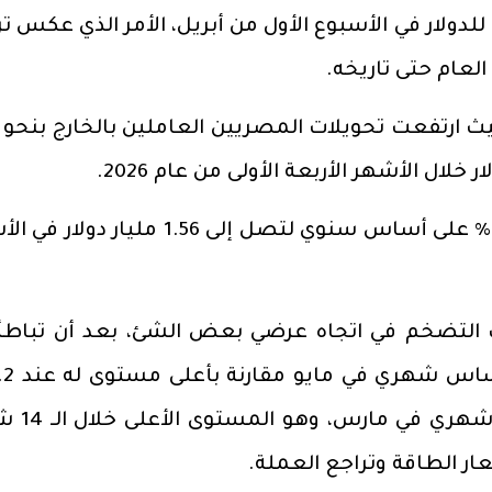
ه للدولار، مقارنة بنحو 54.7 جنيه للدولار في الأسبوع الأول من أبريل، الأمر الذي عكس
كما زادت إيرادات قناة السويس بنحو 27% على أساس سنوي لتصل إلى 1.56 مليار
 التضخم في اتجاه عرضي بعض الشئ، بعد أن تباطأ 
على أساس سنوي، و3.2% على أسا
عار الطاقة وتراجع العملة.