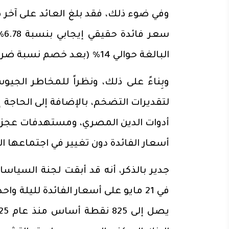
البالغة حوالي 14% (بعد خصم نسبة ضريبة قدرها 15% للمستثمرين الأوروبيين والأمريكان).
وبِناءً على ذلك، ونظراً للمخاطر الجيو
لتقديرات التضخم، بالإضافة إلى الحاجة 
أدوات الدين المصري، ومستهدفات عجز الم
أسعار الفائدة دون تغيير في اجتماعها المقرر في
جدير بالذكر، أنه قد أبقت لجنة السياس