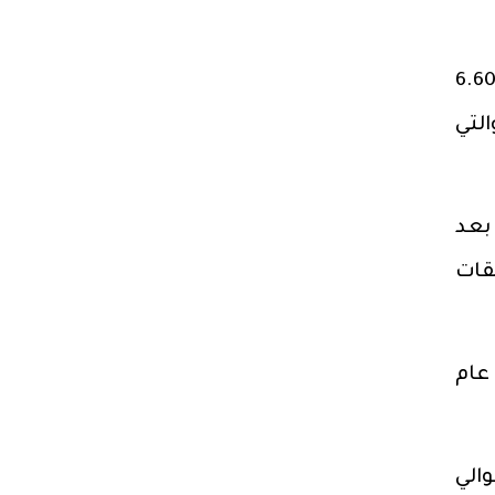
 تراجع صافي أصول القطاع المصرفي المصري من النقد الأجنبي بشكل مقبول بمقدار 6.60
ار في يناير والتي
ريل، بعد
فقات
ل من عام
و 11% ليصل إلى حوالي