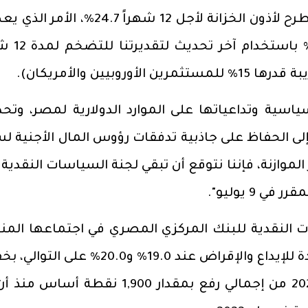
وفي ضوء ذلك، فقد بلغ العائد على آخر طرح لأذون الخزانة لأجل 12 شهراً 24.7
سعر فائدة حقيقي إيجابي بنسبة 8
سياسية وتداعياتها على الموارد الدولارية لمصر، وتحد
إلى الحفاظ على جاذبية تدفقات رؤوس المال الأجنية ل
وازنة، فإننا نتوقع أن تبقي لجنة السياسات النقدية 
 9 يوليو".
ات النقدية للبنك المركزي المصري في اجتماعها المن
في 21 مايو على أسعار الفائدة لليلة واحدة للإيداع والإقراض عند 19.0% و20.0%
يصل إلى 825 نقطة أساس منذ عام 2025 من إجمالي رفع بمقدار 1,900 نقطة أس