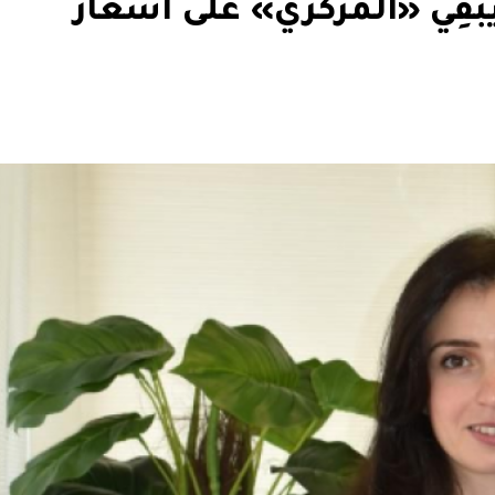
قِي «المركزي» على أسعار