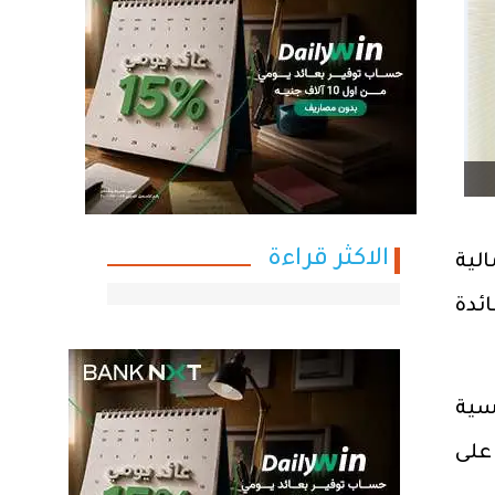
الاكثر قراءة
لية
ئدة
سية
 في 28 فبراير، تؤثر على