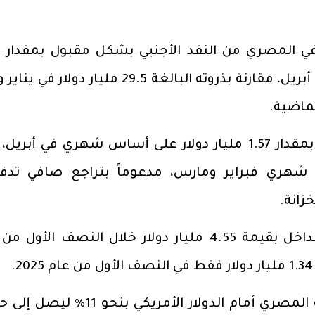
(2)
مليار دولار ليصل إلى 22.9 مليار دولار في أبريل، مقارنة بذروته البالغة 29.5 مليار دول
لماضية.
وقد تعافَى رقم صافي الأصول الأجنبية بمقدار 1.57 مليار دولار على أساس شهري في أب
مليار دولار خلال شهري فبراير ومارس، مدعوماً بتراجع صافي تد
خزانة.
وسجلت مصر صافي تدفقات أجنبية للداخل بقيمة 4.55 مليار دولار خلال النصف الأو
وبالتوازي مع ذلك، ارتفعت قيمة الجنيه المصري أمام الدولار الأمريكي بنح