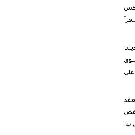
%، الأمر الذي يعكس
6.7% باستخدام آخر تحديث لتقديرتنا للتضخم لمدة 12 شهراً
يثنا
سوق
على
عقد
 على التوالي، بخفض
اس منذ أن بدأ