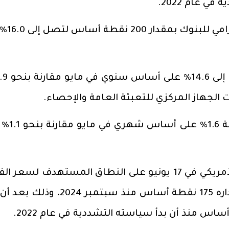
 عام 2022.
كما خفضت اللجنة نسبة الاح
 الجهاز المركزي للتعبئة العامة والإحصاء.
في حين ارتفعت الأسعار الشهري
وعلى الصعيد العالمي، أبقى الفيدرالي الأمريكي في 17 يونيو على النطاق المستهدف لسعر
عند 3.50-3.75%، بإجمالي خفض بلغ مقداره 175 نقطة أساس منذ سبتمبر 4