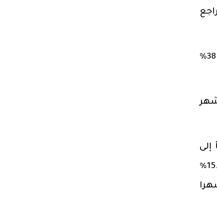
 تراجع
(3) تحسنت سيولة العملات الاجنبية، حيث ارتفعت تحويلات المصريين العاملين بالخارج بنحو 38%
 دولار في الأشهر
إلى
14.6% على أساس سنوي و1.6% على أساس شهري في مايو مقارنة بأعلى مستوى له عند 15.2%
س شهري في مارس، وهو المستوى الأعلى خلال الـ 14 شهرا