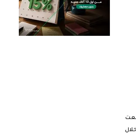
لار، حيث تراجعت
 خلال