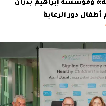
ية» ومؤسسة إبراهيم بدران
أطفال دور الرعاية