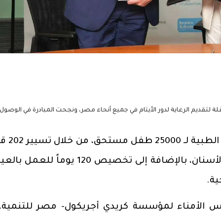
خلال عيادات طبية متنقلة لتقديم الرعاية لدور الأيتام في جميع أنحاء مصر، ونجحت المبادرة في الوصول
وبفضل هذا التعاون، تم تقديم 
طبية عامة و6 قوافل متخصصة لطب الأسنان، بالإضافة إلى تخصيص 120 يوماً 
ية.
س الأمناء لمؤسسة كريدي أجريكول- مصر للتنمية، 