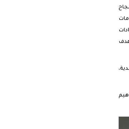
تاج لنجاح
مات
اوناً استراتيجياً لتأسيس وتشغيل 3 عيادات
هدف
ية،
هيم