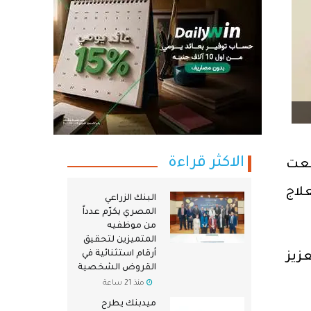
الاكثر قراءة
ّعت
لاج
البنك الزراعي
المصري يكرّم عدداً
من موظفيه
المتميزين لتحقيق
أرقام استثنائية في
زيز
القروض الشخصية
منذ 21 ساعة
ميدبنك يطرح