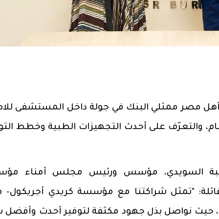
ل مصر ممثلي البنك في جولة داخل المستشفى للاط
م، والتعرّف على أحدث التجهيزات الطبية وخطط التو
رة هبة السويدي، مؤسس ورئيس مجلس أمناء مؤ
ئلة: "تمثل شراكتنا مع مؤسسة كريدي أجريكول- 
روق، حيث نواصل بذل جهود مكثفة لتوفير أحدث وأفضل 