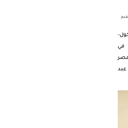
قيم
ول-
 في
مصر
عبد