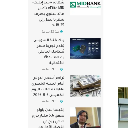
شهادة «ميد إيليت-
Elite MID» بأعلى
عائد سنوي يصرف
شهريا يصل إلى
18.25%
منذ 22 ساعة
بنك قناة السويس
يُقدم تجربة سفر
مُتكاملة لحاملي
بطاقات Visa
الائتمانية
منذ 21 ساعة
تراجع أسعار الدولار
أمام الجنيه المصري
نهاية تعاملات اليوم
الخميس 6-8-2026
منذ 21 ساعة
إنتيسا سان باولو
تحقق 5.6 مليار يورو
صافي ربح في
النصف الأول من