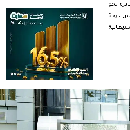
درة نحو
ين جودة
تيعابية