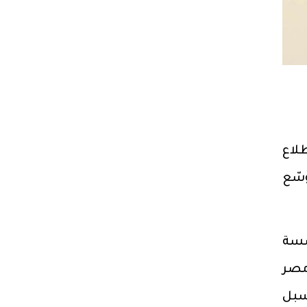
لاع
سّع
سسة
مصر
سبل