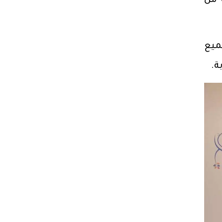
 من
ميع
ة.