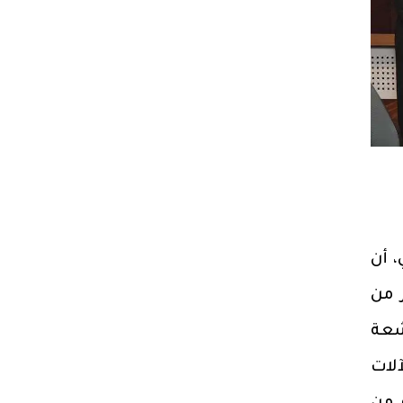
 أن
 من
لأشعة
لات