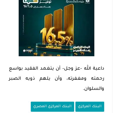
داعية الله -عز وجل- أن يتغمد الفقيد بواسع
رحمته ومغفرته، وأن يلهم ذويه الصبر
والسلوان.
البنك المركزي
البنك المركزي المصري