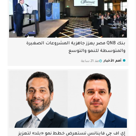
بنك QNB مصر يعزز جاهزية المشروعات الصغيرة
والمتوسطة للنمو والتوسع
أهم الأخبار
منذ 21 ساعة
إي اف چي فاينانس تستعرض خطط نمو «بلد» لتعزيز