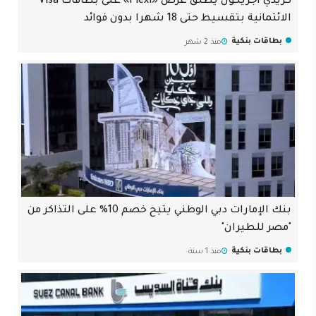
كريدي أجريكول يطلق عرض «Flexi» على بطاقات Visa
الائتمانية بتقسيط حتى 18 شهرا بدون فوائد
بطاقات بنكية
منذ 2 شهر
بنك الإمارات دبي الوطني يتيح خصم 10% على التذاكر من
"مصر للطيران"
بطاقات بنكية
منذ 1 سنة