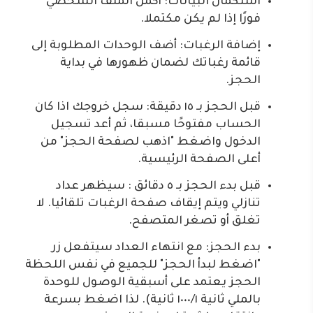
استكمال البيانات: أكمل الملف الشخصي
فورًا إذا لم يكن مكتملا.
إضافة الرغبات: أضف الوحدات المطلوبة إلى
قائمة رغباتك لضمان ظهورها في بداية
الحجز.
قبل الحجز بـ ١٥ دقيقة: سجل خروجك اذا كان
الحساب مفتوحًا مسبقا، ثم أعد تسجيل
الدخول واضغط "اذهب لصفحة الحجز" من
أعلى الصفحة الرئيسية.
قبل بدء الحجز بـ ٥ دقائق : سيظهر عداد
تنازلي ويتم إيقاف صفحة الرغبات تلقائيا. لا
تغلق أو تصغر المتصفح.
بدء الحجز: مع انتهاء العداد سيتفعل زر
"اضغط لبدأ الحجز" للجميع في نفس اللحظة
الحجز يعتمد على أسبقية الوصول للوحدة
بالملي ثانية ١٠٠٠/١ ثانية). لذا اضغط بسرعة