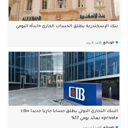
بنك الإسكندرية يطلق الحساب الجاري «ابدأ» اليومي
الودائع
منذ 4 يوم
البنك التجاري الدولي يطلق حسابا جاريا جديدا «cib
private» بعائد يومي 17%
الودائع
منذ 1 اسبوع