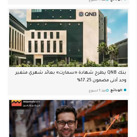
بنك QNB يطرح شهادة «سمارت» بعائد شهري متغير
وحد أدنى مضمون 17.25%
الودائع
منذ 1 اسبوع