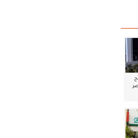
ح
مصر