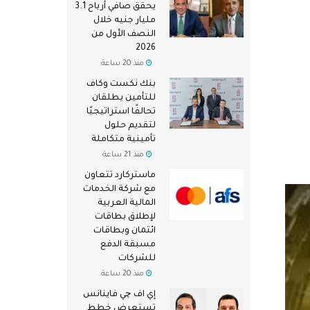
يحقق صافي أرباح 3.1
مليار جنيه خلال
النصف الأول من
2026
منذ 20 ساعة
بنك نكست وكاف
للتأمين يطلقان
تحالفًا استراتيجيًا
لتقديم حلول
تأمينية متكاملة
منذ 21 ساعة
ماستركارد تتعاون
مع شركة الخدمات
المالية العربية
لإطلاق بطاقات
ائتمان وبطاقات
مسبقة الدفع
للشركات
منذ 20 ساعة
إي اف چي فاينانس
تستعرض خطط