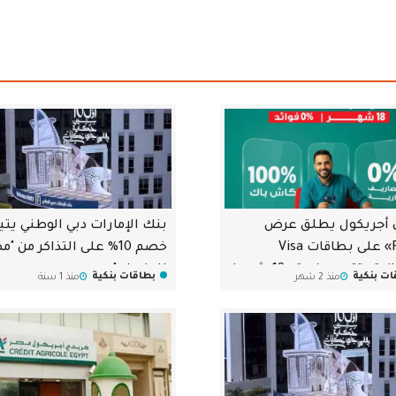
 أجريكول يطلق عرض
بنك الإمارات دبي الوطني يتي
«Flexi» على بطاقات Visa
خصم 10% على التذاكر من "
الائتمانية بتقسيط حتى 18 شهرا
للطيران"
ات بنكية
بطاقات بنكية
منذ 2 شهر
منذ 1 سنة
وائد