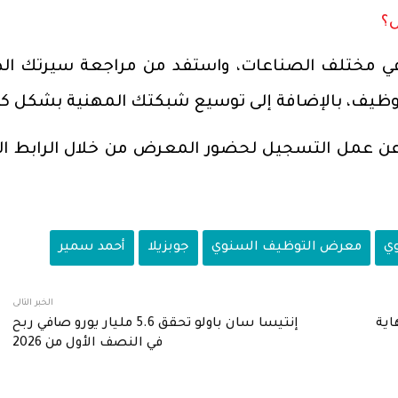
؟
في مختلف الصناعات، واستفد من مراجعة سيرتك الذا
وظيف، بالإضافة إلى توسيع شبكتك المهنية بشكل كب
 عن عمل التسجيل لحضور المعرض من خلال الرابط الت
وي
معرض التوظيف السنوي
جوبزيلا
أحمد سمير
الخبر التالى
اية
إنتيسا سان باولو تحقق 5.6 مليار يورو صافي ربح
في النصف الأول من 2026