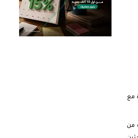
 مع
 من