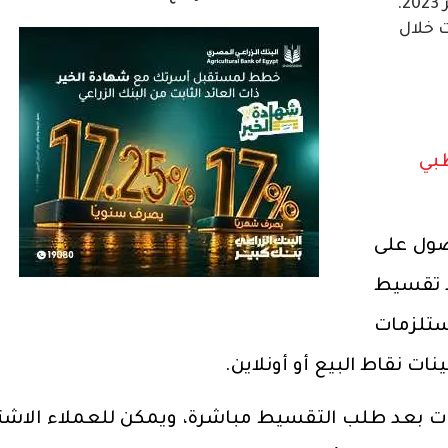
 خلال
ظبي
صول على
 باك" بنسبة 5% عند تقسيط
تلزمات
نات نقاط البيع أو أونلاين.
ات بعد طلب التقسيط مباشرة، ويمكن للعملاء الاشت