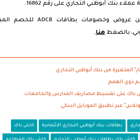
لاء بنك أبوظبي التجاري على رقم 16862.
كما يمكن للعملاء معرفة المزيد عن عروض وخصومات بطاقات CB
روني، بالضغط
هنا
.
عم ذوي الهمم
نلاين" عبر تطبيق الموبايل البنكي
جاري
بطاقات بنك أبوظبي التجاري الائتمانية
كاش باك
كاش باك بطاقات بنك أبوظبي التجاري
كاش باك المطاعم