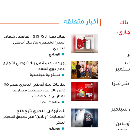
أخبار متعلقة
باك
جاري-
بعائد يصل لـ 19.75%.. تفاصيل شهادة
"ستار" المتغيرة من بنك أبوظبي
التجاري
ر
الودائع
بي
إجراءات عديدة من بنك أبوظبي التجاري
بتمبر
لدعم ذوي الهمم
مسئولية مجتمعية
شر فيزا
بطاقات بنك أبوظبي التجاري تقدم 5%
كاش باك على تقسيط مصاريف
المدارس والجامعات
بطاقات بنكية
20 جنيه خلال سبتمبر
بنك أبوظبي التجاري يتيح فتح
الحسابات "أونلاين" عبر تطبيق الموبايل
البنكي
نلاين.
الودائع