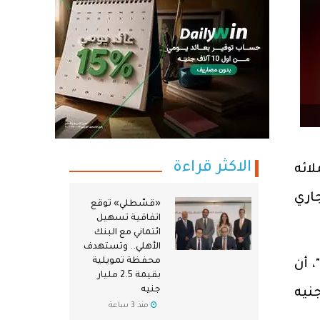
الاكثر قراءة
202؛ إذ يتيح لعملائه
جاري
«قسّطلي» توقع
اتفاقية تسهيل
ائتماني مع البنك
الأهلي.. وتستهدف
محفظة تمويلية
 أن
بقيمة 2.5 مليار
جنيه
على معاملات الشراء من داخل المطاعم أو أونلاين بحد أقصى 200 جنيه
منذ 3 ساعة