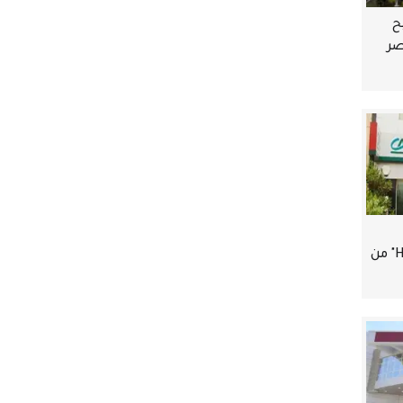
ح
مصر
استبدال نقاط "Happy Points" من