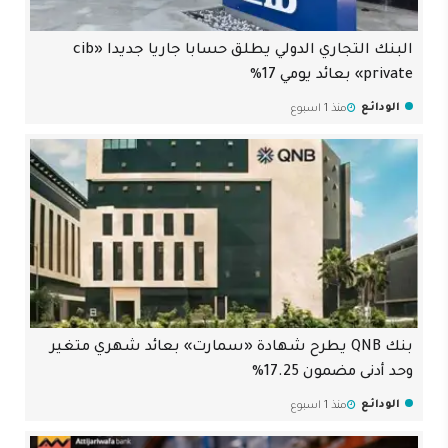
البنك التجاري الدولي يطلق حسابا جاريا جديدا «cib
private» بعائد يومي 17%
الودائع
منذ 1 اسبوع
بنك QNB يطرح شهادة «سمارت» بعائد شهري متغير
وحد أدنى مضمون 17.25%
الودائع
منذ 1 اسبوع