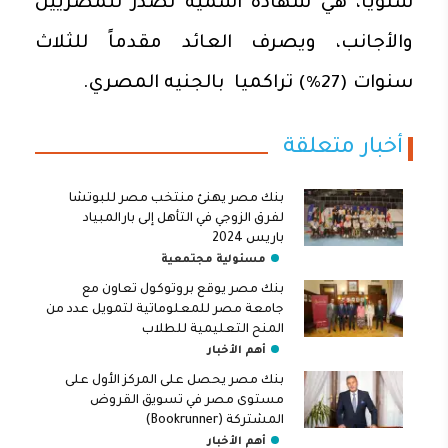
سنويا، هي شهادة اسمية تصدر للمصريين
والأجانب، ويصرف العائد مقدماً للثلاث
سنوات (27%) تراكميا بالجنيه المصري.
أخبار متعلقة
بنك مصر يهنئ منتخب مصر للبوتشا
لفرق الزوجي في التأهل إلى بارالمبياد
باريس 2024
مسئولية مجتمعية
بنك مصر يوقع بروتوكول تعاون مع
جامعة مصر للمعلوماتية لتمويل عدد من
المنح التعليمية للطلاب
أهم الأخبار
بنك مصر يحصل على المركز الأول على
مستوى مصر في تسويق القروض
المشتركة (Bookrunner)
أهم الأخبار