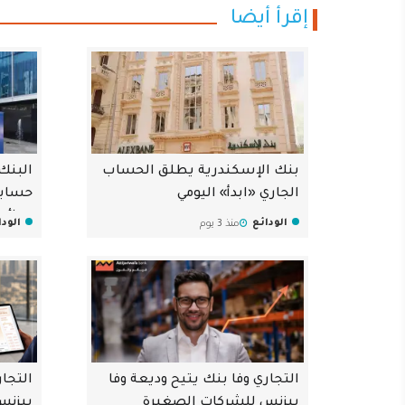
إقرأ أيضا
بنك الإسكندرية يطلق الحساب
البنك
الجاري «ابدأ» اليومي
بعائد ي
الودائع
الودا
منذ 3 يوم
التجاري وفا بنك يتيح وديعة وفا
التجا
بيزنس للشركات الصغيرة
بيزنس