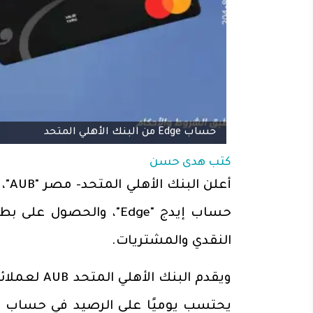
حساب Edge من البنك الأهلي المتحد
كتب
هدى حسن
أعل
حساب إيدج "Edge"، والح
النقدي والمشتريات.