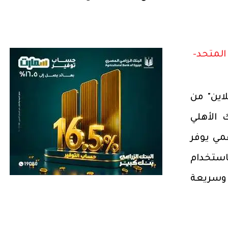
المتحد-
اين" من
 الأهلي
لي رقمي يوفر
استخدام
وسريعة