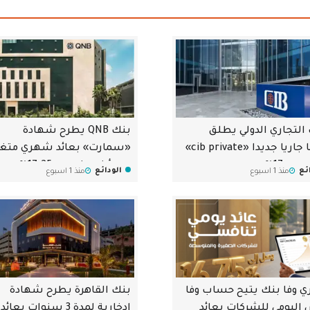
 التجاري الدولي يطلق
بنك QNB يطرح شهادة
حسابا جاريا جديدا «cib private»
«سمارت» بعائد شهري متغي
ومي 17%
وحد أدنى مضمون 17.25%
ئع
الودائع
منذ 1 اسبوع
منذ 1 اسبوع
ري وفا بنك يتيح حساب وفا
بنك القاهرة يطرح شهادة
 اليومي للشركات بعائد
ادخارية لمدة 3 سنوات بعائد