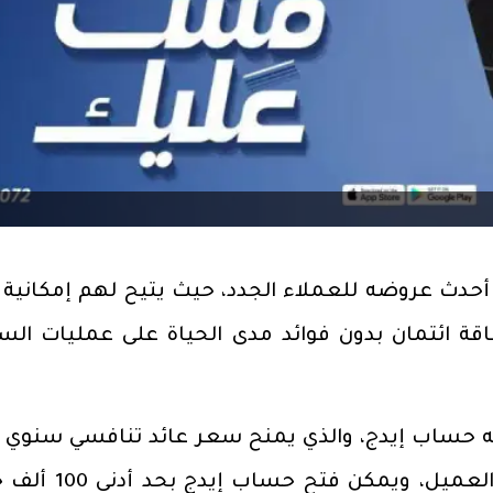
ن البنك الأهلي المتحد- مصر "AUB"، أحدث عروضه للعملاء الجدد، حيث يتيح لهم إمكان
صول على بطاقة ائتمان بدون فوائد مدى الحياة على عمليات ا
يحتسب يوميًا على الرصيد في حساب العميل، ويمكن فت