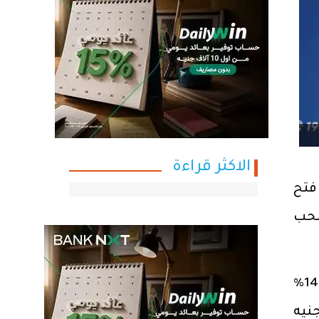
الاكثر قراءة
ية فتح
لسحب
ويقدم البنك الأهلي المتحد AUB لعملائه حساب إيدج، والذي يمنح سعر عائد تنافسي سنوي 14%
ح حساب إيدج بحد أدنى 100 ألف جنيه