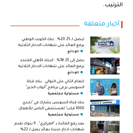
الترتيب.
أخبار متعلقة
ليصل لـ 20.25%.. بنك الكويت الوطني
يرفع العائد على شهادات الادخار الثلاثية
الودائع
يصل إلى 18.25%.. البنك الأهلي المتحد
يرفع العائد على شهادات الادخار الثلاثية
الودائع
للعام الثاني على التوالي.. بنك قناة
السويس يرعى برنامج "أبواب الخير"
مسئولية مجتمعية
بنك قناة السويس يشارك في "تحدي
1000 قلب" لمستشفى الناس للأطفال
مسئولية مجتمعية
بعد رفع الفائدة بـ "المركزي".. 9 بنوك تقدم
شهادات ادخار جديدة بعائد يصل لـ 22%