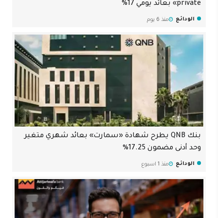
private» بعائد يومي 17%
الودائع
منذ 6 يوم
بنك QNB يطرح شهادة «سمارت» بعائد شهري متغير
وحد أدنى مضمون 17.25%
الودائع
منذ 1 اسبوع