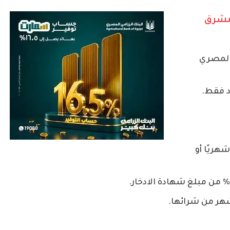
لمشرق
نيه المصري
اد فقط.
ئد شهريًا أو