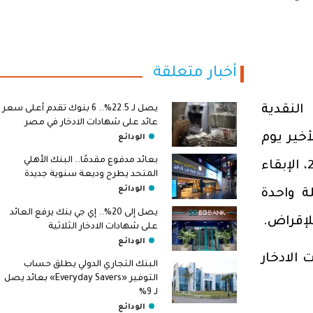
أخبار متعلقة
النقدية
يصل لـ 22.5%.. 6 بنوك تقدم أعلى سعر
عائد على شهادات الادخار في مصر
خير يوم
الودائع
بعائد مدفوع مقدمًا.. البنك الأهلي
الخميس الماضي الموافق 2 فبراير 2023، الإبقاء
المتحد يطرح وديعة سنوية جديدة
الودائع
ة واحدة
يصل إلى 20%.. إي جي بنك يرفع العائد
على شهادات الادخار الثلاثية
الودائع
الادخار
البنك التجاري الدولي يطلق حساب
التوفير «Everyday Savers» بعائد يصل
لـ 9%
الودائع