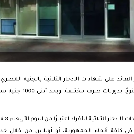
ائد على شهادات الادخار الثلاثية بالجنيه المصري 
العائد الثابت للأفراد، ليصل إلى 19% سنويًا بدوريات صرف مختل
ويتيح بنك المشرق، إمكانية إصدار ش
ة في كافة أنحاء الجمهورية، أو أونلاين من خلال خد