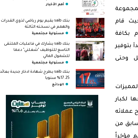
أهم الأخبار
لمجموعة
ه “saib excellence”، حيث قام
بنك saib يقيم يوم رياضي لذوي القدرات
والهمم في نسخته الثالثة
 بكافة
مسئولية مجتمعية
بنك saib يشارك في فاعليات الملتقى
أ بتوفير
التاسع للتوظيف "شغلني" دعما
للشمول المالي
ل وحتى
مسئولية مجتمعية
بنك saib يطرح شهادة ادخار جديدة بعائد
17.25% سنويا
الودائع
ميزات
قوم بنك saib بمنحها لكبار
 قام بمنح عملائه
سابق من
2C الذي أقيم مؤخراً