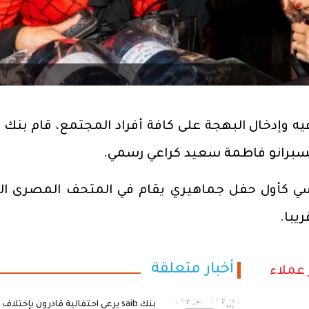
اسي كأول حفل جماهيري يقام في المتحف المصرى الك
يبا.
أخبار متعلقة
 عملاء
بنك saib يرعي احتفالية قادرون بإختلاف