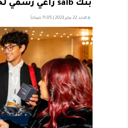
بنك saib راعي رسمي لحفل السبرانو فاطمة سعيد
الاحد 22 يناير 2023 | 11:05 صباحاً