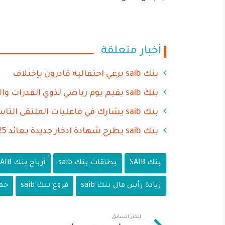
أخبار متعلقة
بنك saib يرعي احتفالية قادرون بإختلاف
بنك saib يقيم يوم رياضي لذوي القدرات والهمم في نسخته الثالثة
بنك saib يشارك في فاعليات الملتقى التاسع للتوظيف "شغلني" دعما للشمول المالي
بنك saib يطرح شهادة ادخار جديدة بعائد 17.25% سنويا
بنك SAIB
بطاقات بنك saib
أرباح بنك SAIB
زيادة رأس مال بنك saib
فروع بنك saib
حف
الخبر السابق