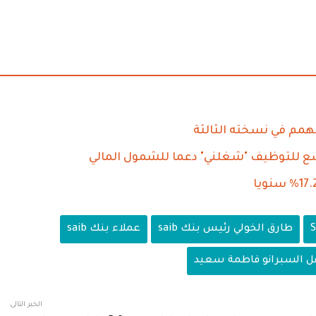
طارق الخولي رئيس بنك saib
عملاء بنك saib
ل السبرانو فاطمة سعيد
الخبر التالى