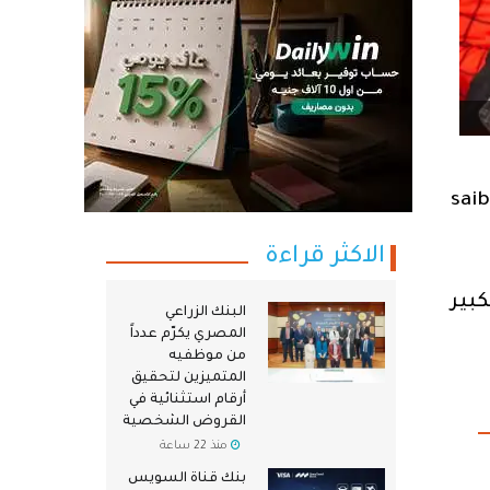
دعما للفن بإعتباره من أهم وسائل الترفيه وإدخال البهجة على كافة أفراد المجتمع، قام بنك saib
الاكثر قراءة
بير
البنك الزراعي
المصري يكرّم عدداً
من موظفيه
المتميزين لتحقيق
أرقام استثنائية في
القروض الشخصية
منذ 22 ساعة
بنك قناة السويس