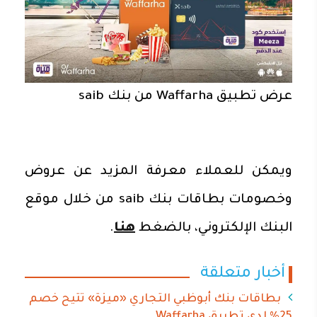
عرض تطبيق Waffarha من بنك saib
ويمكن للعملاء معرفة المزيد عن عروض
وخصومات بطاقات بنك saib من خلال موقع
البنك الإلكتروني، بالضغط
هنا
.
أخبار متعلقة
بطاقات بنك أبوظبي التجاري «ميزة» تتيح خصم
25% لدى تطبيق Waffarha