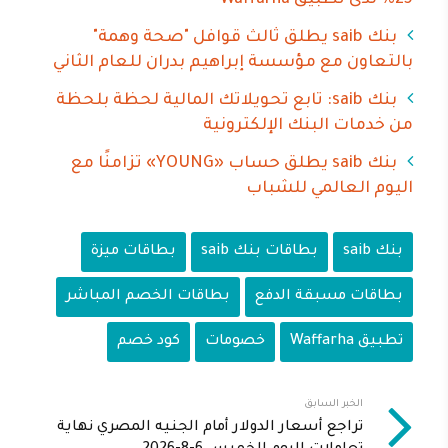
بنك saib يطلق ثالث قوافل "صحة وهمة"
بالتعاون مع مؤسسة إبراهيم بدران للعام الثاني
بنك saib: تابع تحويلاتك المالية لحظة بلحظة
من خدمات البنك الإلكترونية
بنك saib يطلق حساب «YOUNG» تزامنًا مع
اليوم العالمي للشباب
بنك saib
بطاقات بنك saib
بطاقات ميزة
بطاقات مسبقة الدفع
بطاقات الخصم المباشر
تطبيق Waffarha
خصومات
كود خصم
الخبر السابق
تراجع أسعار الدولار أمام الجنيه المصري نهاية