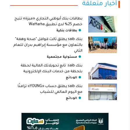
أخبار متعلقة
بطاقات بنك أبوظبي التجاري «ميزة» تتيح
خصم 25% لدى تطبيق Waffarha
بطاقات بنكية
بنك saib يطلق ثالث قوافل "صحة وهمة"
بالتعاون مع مؤسسة إبراهيم بدران للعام
الثاني
مسئولية مجتمعية
بنك saib: تابع تحويلاتك المالية لحظة
بلحظة من خدمات البنك الإلكترونية
الودائع
بنك saib يطلق حساب «YOUNG» تزامنًا
مع اليوم العالمي للشباب
الودائع