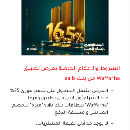
الشروط والأحكام الخاصة بعرض تطبيق
Waffarha من بنك saib:
العرض يشمل الحصول على خصم فورى 25%
عند الشراء أون لاين من تطبيق وفرها
"Waffarha" ببطاقات بنك saib "ميزة" للخصم
المباشر أو مسبقة الدفع.
لا يوجد حد أدنى لقيمة المشتريات.