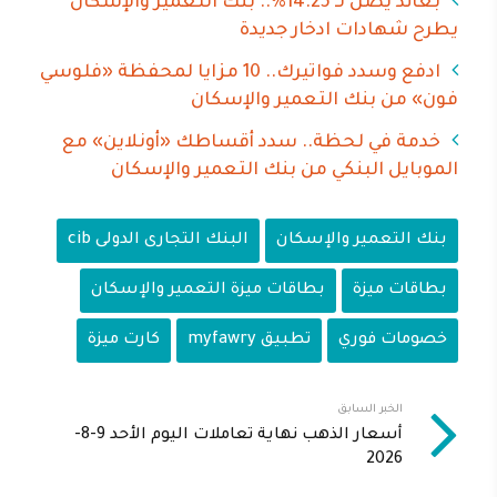
بعائد يصل لـ 14.25%.. بنك التعمير والإسكان
يطرح شهادات ادخار جديدة
ادفع وسدد فواتيرك.. 10 مزايا لمحفظة «فلوسي
فون» من بنك التعمير والإسكان
خدمة في لحظة.. سدد أقساطك «أونلاين» مع
الموبايل البنكي من بنك التعمير والإسكان
بنك التعمير والإسكان
البنك التجارى الدولى cib
بطاقات ميزة
بطاقات ميزة التعمير والإسكان
خصومات فوري
تطبيق myfawry
كارت ميزة
الخبر السابق
أسعار الذهب نهاية تعاملات اليوم الأحد 9-8-
2026