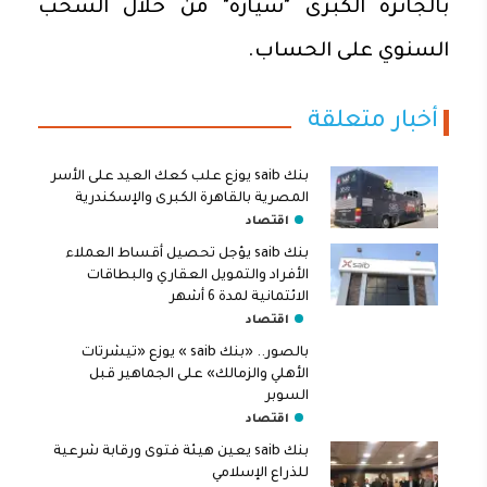
بالجائزة الكبرى "سيارة" من خلال السحب
السنوي على الحساب.
أخبار متعلقة
بنك saib يوزع علب كعك العيد على الأسر
المصرية بالقاهرة الكبرى والإسكندرية
اقتصاد
بنك saib يؤجل تحصيل أقساط العملاء
الأفراد والتمويل العقاري والبطاقات
الائتمانية لمدة 6 أشهر
اقتصاد
بالصور.. «بنك saib » يوزع «تيشرتات
الأهلي والزمالك» على الجماهير قبل
السوبر
اقتصاد
بنك saib يعين هيئة فتوى ورقابة شرعية
للذراع الإسلامي