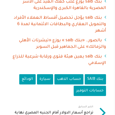
بنك saib يوزع علب كعك العيد على الأسر
المصرية بالقاهرة الكبرى والإسكندرية
بنك saib يؤجل تحصيل أقساط العملاء الأفراد
والتمويل العقاري والبطاقات الائتمانية لمدة 6
أشهر
بالصور.. «بنك saib » يوزع «تيشرتات الأهلي
والزمالك» على الجماهير قبل السوبر
بنك saib يعين هيئة فتوى ورقابة شرعية للذراع
الإسلامي
بنك SAIB
حساب الذهب
سيارة
الودائع
حسابات التوفير
الخبر السابق
تراجع أسعار الدولار أمام الجنيه المصري نهاية