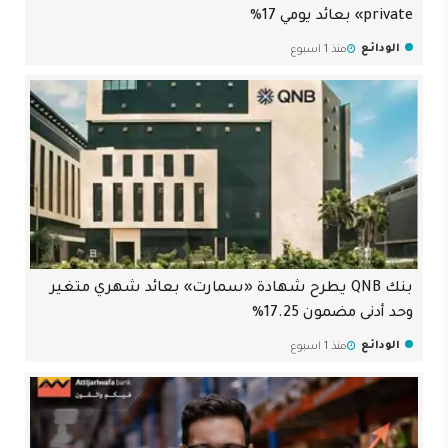
private» بعائد يومي 17%
الودائع
منذ 1 اسبوع
بنك QNB يطرح شهادة «سمارت» بعائد شهري متغير
وحد أدنى مضمون 17.25%
الودائع
منذ 1 اسبوع