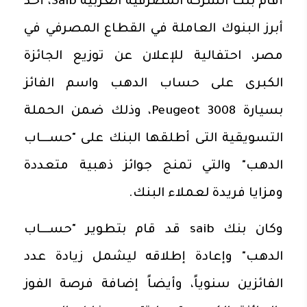
أقام بنك الشركة المصرفية العربية Saib، أحد
أبرز البنوك العاملة في القطاع المصرفي في
مصر، احتفالية للإعلان عن توزيع الجائزة
الكبرى على حساب الدهب واسم الفائز
بسيارة Peugeot 3008، وذلك ضمن الحملة
التسويقية التى أطلقها البنك على "حســـاب
الدهب" والتي تمنج جوائز ذهبية متعددة
ومزايا فريدة لعملاء البنك.
وكان بنك saib قد قام بتطوير "حســـاب
الدهب" وإعادة إطلاقه ليشمل زيادة عدد
الفائزين سنوياً، وأيضاً إضافة فرصة الفوز