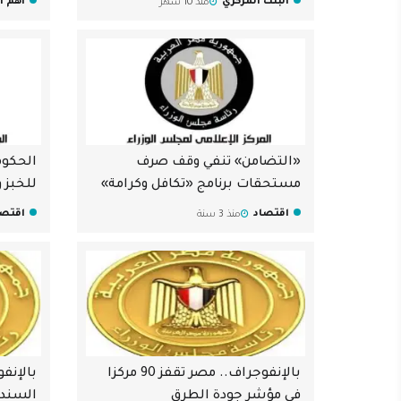
البنك المركزي
أهم ال
منذ 10 شهر
فاينانس"
«التضامن» تنفي وقف صرف
الحكوم
مستحقات برنامج «تكافل وكرامة»
للخبز 
اقتصاد
اقتصا
منذ 3 سنة
بالإنفوجراف.. مصر تقفز 90 مركزا
بالإنف
في مؤشر جودة الطرق