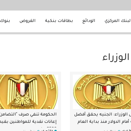
لبنك المركزي
الودائع
بطاقات بنكية
القروض
بنوك 
لوزراء
لوزراء: الجنيه يحقق أفضل
الحكومة تنفي صرف "التضامن"
 أمام الدولار منذ بداية العام
إعانات نقدية للمواطنين بقيم
8500 جنيه