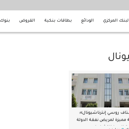
لبنك المركزي
الودائع
بطاقات بنكية
القروض
بنوك 
ونال
ف روسي إنترناشيونال»:
مميزة لمريض نفقة الدولة
 العجز التشغيلي