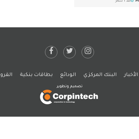
د
منذ 1 شهر
تشفى
لأخبار
البنك المركزي
الودائع
بطاقات بنكية
القر
تصميم وتطوير