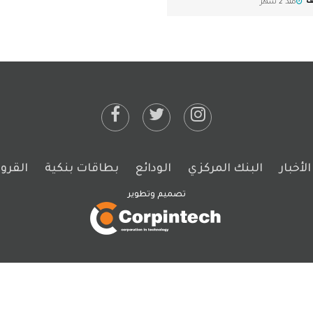
ف
منذ 2 شهر
لأخبار
البنك المركزي
الودائع
بطاقات بنكية
القر
تصميم وتطوير