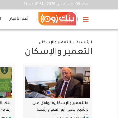
الاحد 09 اغسطس 2026 | 01:31 مساءً
أهم الأخبار
ا
الرئيسية
التعمير والإسكان
التعمير والإسكان
«التعمير والإسكان» يوافق على
بنك ال
ترشيح يحيى أبو الفتوح رئيسا
رعاية 
تنفيذيا للبنك خلفا لحسن غانم
wgiza