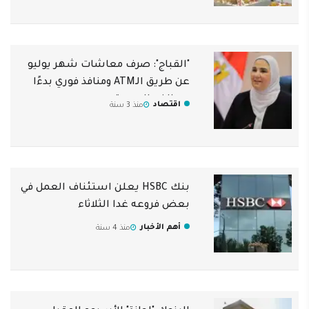
"القباج": صرف معاشات شهر يوليو
عن طريق الـATM ومنافذ فوري بدءًا
من الغد الجمعة
اقتصاد
منذ 3 سنة
بنك HSBC يعلن استئناف العمل في
بعض فروعه غدا الثلاثاء
أهم الأخبار
منذ 4 سنة